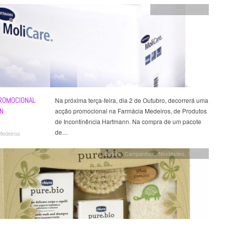
Campanhas
,
Saúde
ROMOCIONAL
Na próxima terça-feira, dia 2 de Outubro, decorrerá uma
N
acção promocional na Farmácia Medeiros, de Produtos
de Incontinência Hartmann. Na compra de um pacote
de…
Medeiros
Bebés
,
Campanhas
,
Novidades
,
Saúde