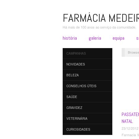
FARMÁCIA MEDEI
Há mais de 100 anos ao serviço da comunidade.
história
galeria
equipa
s
Browse
CAMPANHAS
NOVIDADES
BELEZA
CONSELHOS ÚTEIS
SAÚDE
GRAVIDEZ
PASSATE
VETERINÁRIA
NATAL
23/12/2012
CURIOSIDADES
Farmacia 