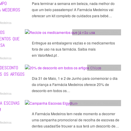
MPO
Para terminar a semana em beleza, nada melhor do
A MEDEIROS
que um belo passatempo! A Farmácia Medeiros vai
oferecer um kit completo de cuidados para bébé…
Medeiros
 OS
Campanhas
,
Conselhos Úteis
ENTOS QUE
Entregue as embalagens vazias e os medicamentos
USA
fora de uso na sua farmácia. Saiba mais
em ValorMed.pt .
Medeiros
DESCONTO
Bebés
,
Campanhas
S OS ARTIGOS
Dia 31 de Maio, 1 e 2 de Junho para comemorar o dia
da criança a Farmácia Medeiros oferece 20% de
desconto em todos os…
Medeiros
A ESCOVAS
Bebés
,
Campanhas
,
Novidades
M
A Farmácia Medeiros tem neste momento a decorrer
uma campanha promocional de recolha de escovas de
Medeiros
dentes usadas!Se trouxer a sua terá um desconto de…