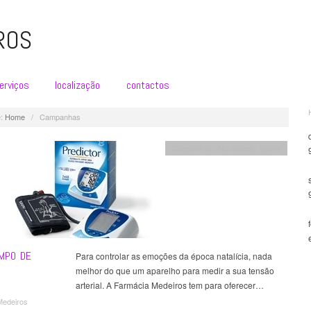
ROS
erviços
localização
contactos
:
Home
/
Campanhas
Campanhas
,
Novidades
,
Saúde
MPO DE
Para controlar as emoções da época natalícia, nada
melhor do que um aparelho para medir a sua tensão
arterial. A Farmácia Medeiros tem para oferecer…
Medeiros