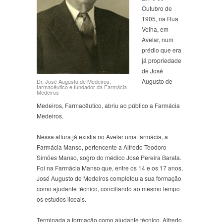
Outubro de
1905, na Rua
Velha, em
Avelar, num
prédio que era
já propriedade
de José
Augusto de
Dr. José Augusto de Medeiros,
farmacêutico e fundador da Farmácia
Medeiros
Medeiros, Farmacêutico, abriu ao público a Farmácia
Medeiros.
Nessa altura já existia no Avelar uma farmácia, a
Farmácia Manso, pertencente a Alfredo Teodoro
Simões Manso, sogro do médico José Pereira Barata.
Foi na Farmácia Manso que, entre os 14 e os 17 anos,
José Augusto de Medeiros completou a sua formação
como ajudante técnico, conciliando ao mesmo tempo
os estudos liceais.
Terminada a formação como ajudante técnico, Alfredo