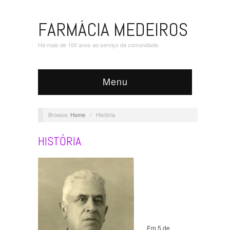
FARMÁCIA MEDEIROS
Há mais de 100 anos ao serviço da comunidade.
Menu
Browse:
Home
/
História
HISTÓRIA
Em 5 de