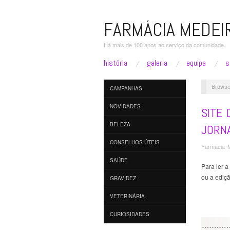
FARMÁCIA MEDEI
Há mais de 100 anos ao serviço da comunidade.
história
galeria
equipa
s
Browse
CAMPANHAS
NOVIDADES
SITE
BELEZA
JORN
CONSELHOS ÚTEIS
Farmacia 
SAÚDE
Para ler a
ou a ediç
GRAVIDEZ
VETERINÁRIA
CURIOSIDADES