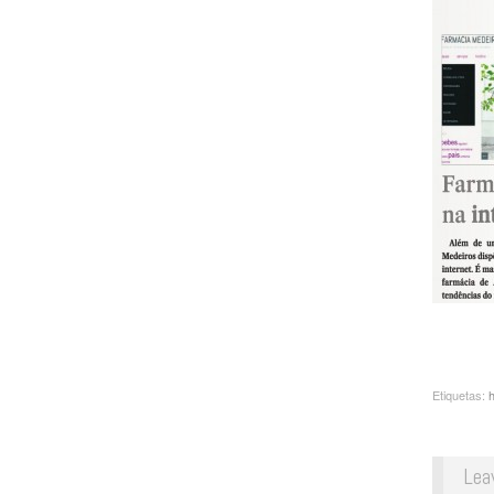
Etiquetas:
h
Lea