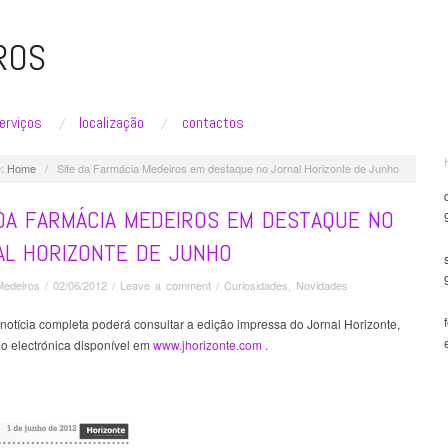
ROS
erviços
localização
contactos
:
Home
/
Site da Farmácia Medeiros em destaque no Jornal Horizonte de Junho
 DA FARMÁCIA MEDEIROS EM DESTAQUE NO
AL HORIZONTE DE JUNHO
Medeiros
/
02/06/2012
/
Leave a comment
/
Curiosidades
,
Novidades
 notícia completa poderá consultar a edição impressa do Jornal Horizonte,
ão electrónica disponível em
www.jhorizonte.com
.