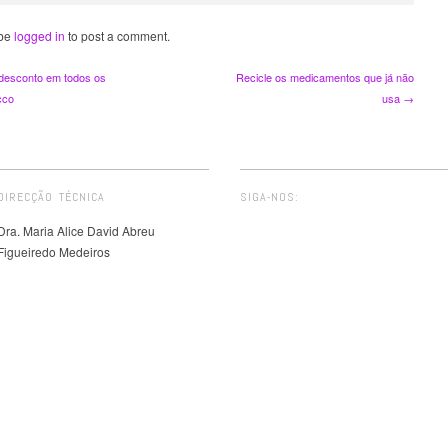
 be
logged in
to post a comment.
esconto em todos os
Recicle os medicamentos que já não
cco
usa →
DIRECÇÃO TÉCNICA
SIGA-NOS:
Dra. Maria Alice David Abreu
Figueiredo Medeiros